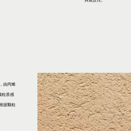
具观赏性。
面，由丙烯
颗粒质感
根据颗粒